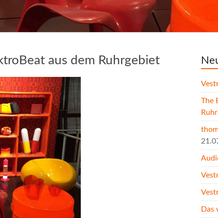
ektroBeat aus dem Ruhrgebiet
Neu
Vest
The 
Ruhr
thom
21.0
Audi
Vest
Vest
Das 