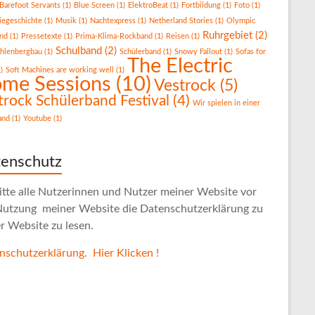
Barefoot Servants
(1)
Blue Screen
(1)
ElektroBeat
(1)
Fortbildung
(1)
Foto
(1)
iegeschichte
(1)
Musik
(1)
Nachtexpress
(1)
Netherland Stories
(1)
Olympic
Ruhrgebiet
(2)
nd
(1)
Pressetexte
(1)
Prima-Klima-Rockband
(1)
Reisen
(1)
Schulband
(2)
hlenbergbau
(1)
Schülerband
(1)
Snowy Fallout
(1)
Sofas for
The Electric
)
Soft Machines are working well
(1)
me Sessions
(10)
Vestrock
(5)
trock Schülerband Festival
(4)
Wir spielen in einer
and
(1)
Youtube
(1)
enschutz
bitte alle Nutzerinnen und Nutzer meiner Website vor
Nutzung meiner Website die Datenschutzerklärung zu
r Website zu lesen.
nschutzerklärung. Hier Klicken !