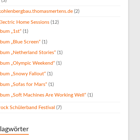
(3)
kohlenbergbau.thomasmertens.de
(2)
Electric Home Sessions
(12)
lbum „1st“
(1)
lbum „Blue Screen“
(1)
bum „Netherland Stories“
(1)
lbum „Olympic Weekend“
(1)
lbum „Snowy Fallout“
(1)
lbum „Sofas for Mars“
(1)
lbum „Soft Machines Are Working Well“
(1)
rock Schülerband Festival
(7)
lagwörter