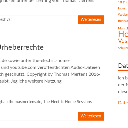
nghausen unter der Leitung von Thomas Mertens
1st
(1)
Industr
Weeke
estival
Weiterlesen
Ruhrko
Mars
(1
Ho
Ves
Urheberrechte
Schulb
de sowie unter the-electric-home-
Dat
 und youtube.com veröffentlichten Audio-Dateien
ch geschützt. Copyright by Thomas Mertens 2016-
Ich 
aubt. Jegliche weitere Nutzung,
der 
diese
gbau.thomasmertens.de
,
The Electric Home Sessions
,
Date
Weiterlesen