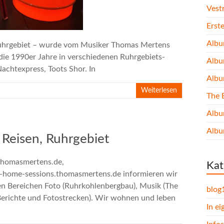
Vest
Erst
Albu
 Ruhrgebiet – wurde vom Musiker Thomas Mertens
 die 1990er Jahre in verschiedenen Ruhrgebiets-
Albu
achtexpress, Toots Shor. In
Albu
Weiterlesen
The 
Albu
Albu
 Reisen, Ruhrgebiet
thomasmertens.de,
Kat
c-home-sessions.thomasmertens.de informieren wir
den Bereichen Foto (Ruhrkohlenbergbau), Musik (The
blog
(Berichte und Fotostrecken). Wir wohnen und leben
In e