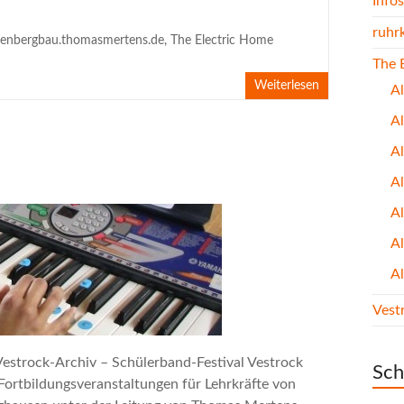
Infos
ruhr
lenbergbau.thomasmertens.de
,
The Electric Home
The 
Weiterlesen
A
A
Al
A
A
A
A
Vest
Vestrock-Archiv – Schülerband-Festival Vestrock
Sch
Fortbildungsveranstaltungen für Lehrkräfte von