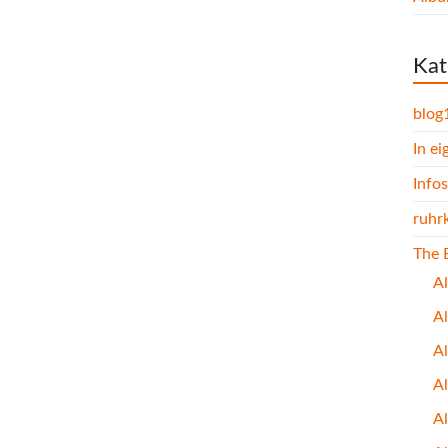
Kat
blog
In e
Infos
ruhr
The 
A
A
Al
A
A