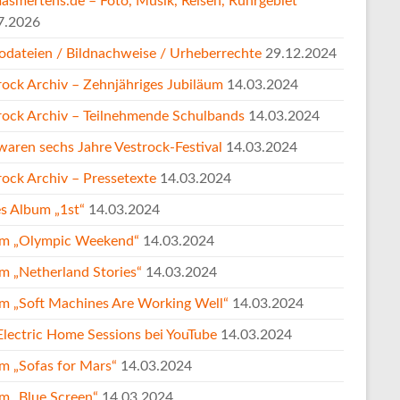
asmertens.de – Foto, Musik, Reisen, Ruhrgebiet
7.2026
odateien / Bildnachweise / Urheberrechte
29.12.2024
rock Archiv – Zehnjähriges Jubiläum
14.03.2024
rock Archiv – Teilnehmende Schulbands
14.03.2024
waren sechs Jahre Vestrock-Festival
14.03.2024
rock Archiv – Pressetexte
14.03.2024
es Album „1st“
14.03.2024
m „Olympic Weekend“
14.03.2024
m „Netherland Stories“
14.03.2024
m „Soft Machines Are Working Well“
14.03.2024
Electric Home Sessions bei YouTube
14.03.2024
m „Sofas for Mars“
14.03.2024
m „Blue Screen“
14.03.2024