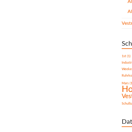
A
A
Vest
Sch
1st
(1)
Industr
Weeke
Ruhrko
Mars
(1
Ho
Ves
Schulb
Dat