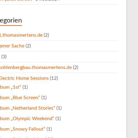
egorien
1.thomasmertens.de
(2)
igener Sache
(2)
(3)
kohlenbergbau.thomasmertens.de
(2)
Electric Home Sessions
(12)
lbum „1st“
(1)
lbum „Blue Screen“
(1)
bum „Netherland Stories“
(1)
lbum „Olympic Weekend“
(1)
lbum „Snowy Fallout“
(1)