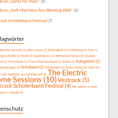
lbum „Sofas for Mars“
(1)
lbum „Soft Machines Are Working Well“
(1)
rock Schülerband Festival
(7)
lagwörter
Barefoot Servants
(1)
Blue Screen
(1)
ElektroBeat
(1)
Fortbildung
(1)
Foto
(1)
iegeschichte
(1)
Musik
(1)
Nachtexpress
(1)
Netherland Stories
(1)
Olympic
Ruhrgebiet
(2)
nd
(1)
Pressetexte
(1)
Prima-Klima-Rockband
(1)
Reisen
(1)
Schulband
(2)
hlenbergbau
(1)
Schülerband
(1)
Snowy Fallout
(1)
Sofas for
The Electric
)
Soft Machines are working well
(1)
me Sessions
(10)
Vestrock
(5)
trock Schülerband Festival
(4)
Wir spielen in einer
and
(1)
Youtube
(1)
enschutz