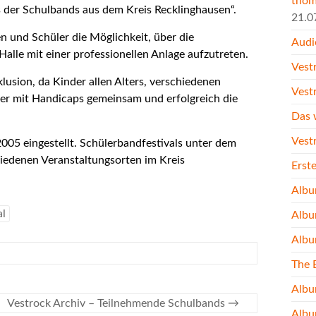
thom
s der Schulbands aus dem Kreis Recklinghausen“.
21.0
n und Schüler die Möglichkeit, über die
Audi
Halle mit einer professionellen Anlage aufzutreten.
Vest
lusion, da Kinder allen Alters, verschiedenen
Vest
der mit Handicaps gemeinsam und erfolgreich die
Das 
Vest
005 eingestellt. Schülerbandfestivals unter dem
iedenen Veranstaltungsorten im Kreis
Erst
Albu
al
Albu
Albu
The 
Albu
Vestrock Archiv – Teilnehmende Schulbands
→
Albu