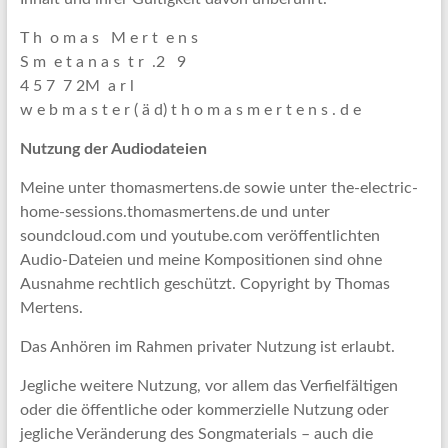
T h o m a s M e r t e n s
S m e t a n a s t r .2 9
4 5 7 7 2M a r l
w e b m a s t e r ( ä d) t h o m a s m e r t e n s . d e
Nutzung der Audiodateien
Meine unter thomasmertens.de sowie unter the-electric-
home-sessions.thomasmertens.de und unter
soundcloud.com und youtube.com veröffentlichten
Audio-Dateien und meine Kompositionen sind ohne
Ausnahme rechtlich geschützt. Copyright by Thomas
Mertens.
Das Anhören im Rahmen privater Nutzung ist erlaubt.
Jegliche weitere Nutzung, vor allem das Verfielfältigen
oder die öffentliche oder kommerzielle Nutzung oder
jegliche Veränderung des Songmaterials – auch die