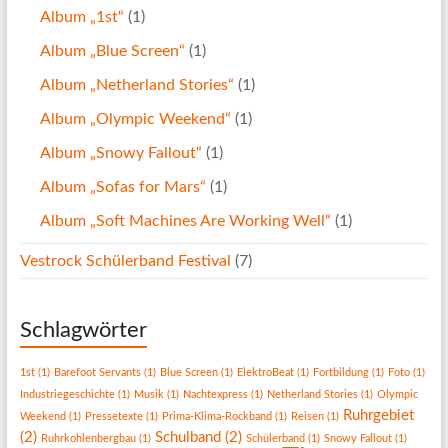
Album „1st“
(1)
Album „Blue Screen“
(1)
Album „Netherland Stories“
(1)
Album „Olympic Weekend“
(1)
Album „Snowy Fallout“
(1)
Album „Sofas for Mars“
(1)
Album „Soft Machines Are Working Well“
(1)
Vestrock Schülerband Festival
(7)
Schlagwörter
1st
(1)
Barefoot Servants
(1)
Blue Screen
(1)
ElektroBeat
(1)
Fortbildung
(1)
Foto
(1)
Industriegeschichte
(1)
Musik
(1)
Nachtexpress
(1)
Netherland Stories
(1)
Olympic
Ruhrgebiet
Weekend
(1)
Pressetexte
(1)
Prima-Klima-Rockband
(1)
Reisen
(1)
(2)
Schulband
(2)
Ruhrkohlenbergbau
(1)
Schülerband
(1)
Snowy Fallout
(1)